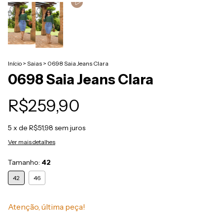
Início
>
Saias
>
0698 Saia Jeans Clara
0698 Saia Jeans Clara
R$259,90
5
x de
R$51,98
sem juros
Ver mais detalhes
Tamanho:
42
42
46
Atenção, última peça!