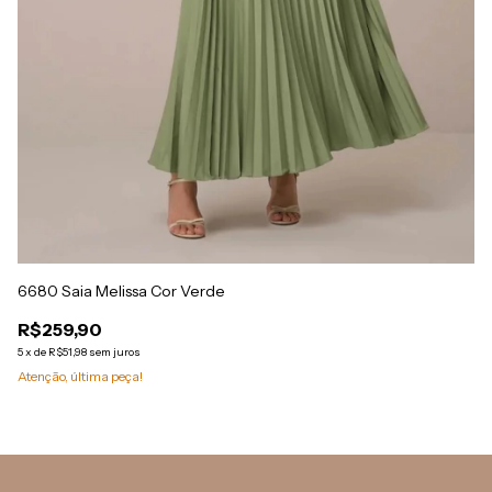
13
R
5
x
At
6680 Saia Melissa Cor Verde
R$259,90
5
x
de
R$51,98
sem juros
Atenção, última peça!