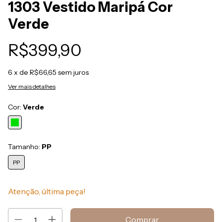
1303 Vestido Maripá Cor
Verde
R$399,90
6
x de
R$66,65
sem juros
Ver mais detalhes
Cor:
Verde
Tamanho:
PP
PP
Atenção, última peça!