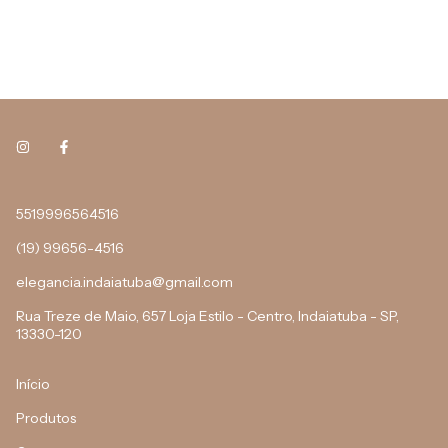
5519996564516
(19) 99656-4516
elegancia.indaiatuba@gmail.com
Rua Treze de Maio, 657 Loja Estilo - Centro, Indaiatuba - SP,
13330-120
Início
Produtos