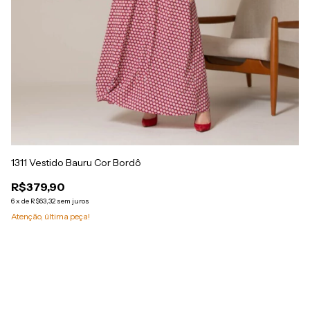
13
1311 Vestido Bauru Cor Bordô
R
6
x
R$379,90
At
6
x
de
R$63,32
sem juros
Atenção, última peça!