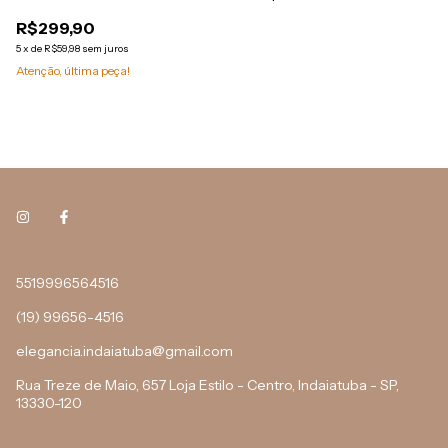
32
R$299,90
R
5
x
de
R$59,98
sem juros
6
x
Atenção, última peça!
At
5519996564516
(19) 99656-4516
elegancia.indaiatuba@gmail.com
Rua Treze de Maio, 657 Loja Estilo - Centro, Indaiatuba - SP,
13330-120