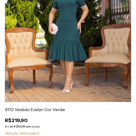
9172 Vestido Evelyn Cor Verde
91
R$219,90
R
4
x
de
R$54,98
sem juros
4
x
Atenção, última peça!
At