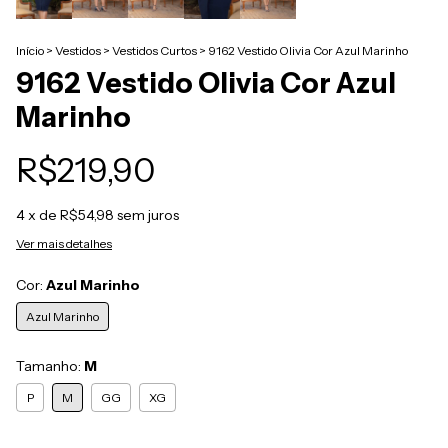
Início
>
Vestidos
>
Vestidos Curtos
>
9162 Vestido Olivia Cor Azul Marinho
9162 Vestido Olivia Cor Azul
Marinho
R$219,90
4
x de
R$54,98
sem juros
Ver mais detalhes
Cor:
Azul Marinho
Azul Marinho
Tamanho:
M
P
M
GG
XG