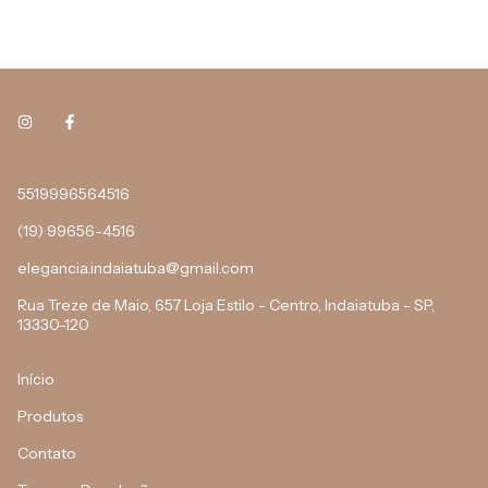
5519996564516
(19) 99656-4516
elegancia.indaiatuba@gmail.com
Rua Treze de Maio, 657 Loja Estilo - Centro, Indaiatuba - SP,
13330-120
Início
Produtos
Contato